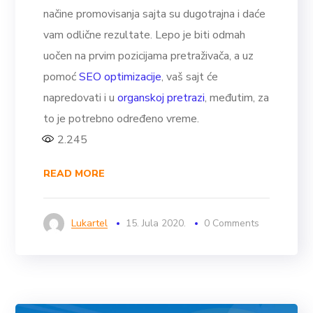
načine promovisanja sajta su dugotrajna i daće
vam odlične rezultate. Lepo je biti odmah
uočen na prvim pozicijama pretraživača, a uz
pomoć
SEO optimizacije
, vaš sajt će
napredovati i u
organskoj pretrazi
, međutim, za
to je potrebno određeno vreme.
2.245
READ MORE
Lukartel
15. Jula 2020.
0 Comments