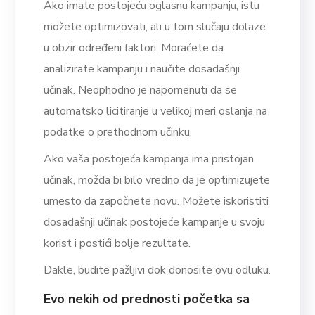
Ako imate postojeću oglasnu kampanju, istu
možete optimizovati, ali u tom slučaju dolaze
u obzir određeni faktori. Moraćete da
analizirate kampanju i naučite dosadašnji
učinak. Neophodno je napomenuti da se
automatsko licitiranje u velikoj meri oslanja na
podatke o prethodnom učinku.
Ako vaša postojeća kampanja ima pristojan
učinak, možda bi bilo vredno da je optimizujete
umesto da započnete novu. Možete iskoristiti
dosadašnji učinak postojeće kampanje u svoju
korist i postići bolje rezultate.
Dakle, budite pažljivi dok donosite ovu odluku.
Evo nekih od prednosti početka sa