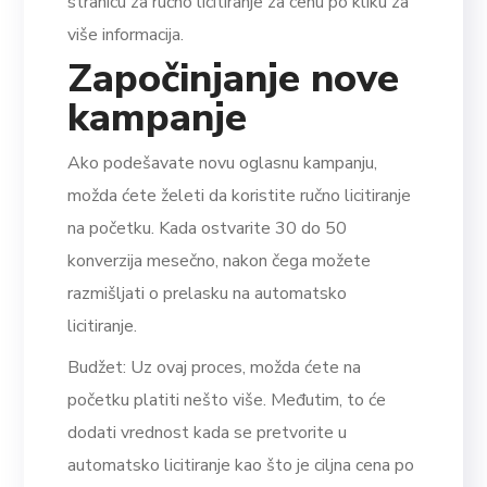
stranicu za ručno licitiranje za cenu po kliku za
više informacija.
Započinjanje nove
kampanje
Ako podešavate novu oglasnu kampanju,
možda ćete želeti da koristite ručno licitiranje
na početku. Kada ostvarite 30 do 50
konverzija mesečno, nakon čega možete
razmišljati o prelasku na automatsko
licitiranje.
Budžet: Uz ovaj proces, možda ćete na
početku platiti nešto više. Međutim, to će
dodati vrednost kada se pretvorite u
automatsko licitiranje kao što je ciljna cena po