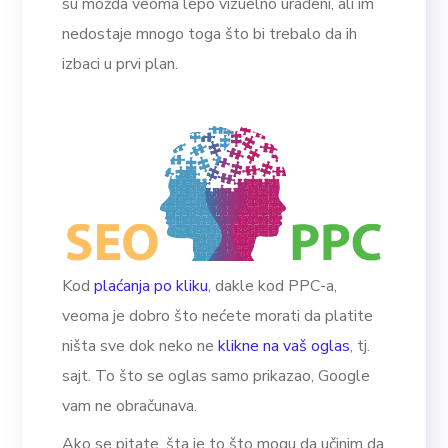
su možda veoma lepo vizuelno urađeni, ali im
nedostaje mnogo toga što bi trebalo da ih
izbaci u prvi plan.
Kod
plaćanja po kliku
, dakle kod PPC-a,
veoma je dobro što nećete morati da platite
ništa sve dok neko ne
klikne na vaš oglas
, tj.
sajt. To što se oglas samo prikazao, Google
vam ne obračunava.
Ako se pitate, šta je to što mogu da učinim da