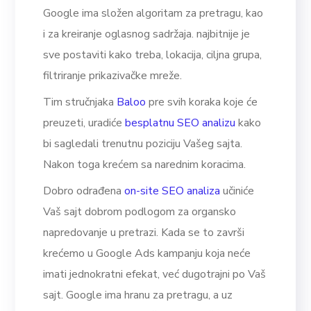
Google ima složen algoritam za pretragu, kao
i za kreiranje oglasnog sadržaja. najbitnije je
sve postaviti kako treba, lokacija, ciljna grupa,
filtriranje prikazivačke mreže.
Tim stručnjaka
Baloo
pre svih koraka koje će
preuzeti, uradiće
besplatnu SEO analizu
kako
bi sagledali trenutnu poziciju Vašeg sajta.
Nakon toga krećem sa narednim koracima.
Dobro odrađena
on-site SEO analiza
učiniće
Vaš sajt dobrom podlogom za organsko
napredovanje u pretrazi. Kada se to završi
krećemo u Google Ads kampanju koja neće
imati jednokratni efekat, već dugotrajni po Vaš
sajt. Google ima hranu za pretragu, a uz