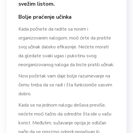
svežim listom.
Bolje praćenje učinka
Kada počnete da radite sa novim i
organizovanim nalogom, moći ćete da pratite
svoj učinak daleko efikasnije. Nećete morati
da gledate svaki ugao i pukotinu svog
neorganizovanog naloga da biste pratili učinak.
Novi početak vam daje bolje razumevanje na
čemu treba da se radi i šta funkcioniše sasvim
dobro.
Kada se na jednom nalogu dešava previše,
nećete moći tačno da odredite šta ide u vašu
korist. Međutim, sužavanje opcija je odličan
način da se precizno odredi negativan ili