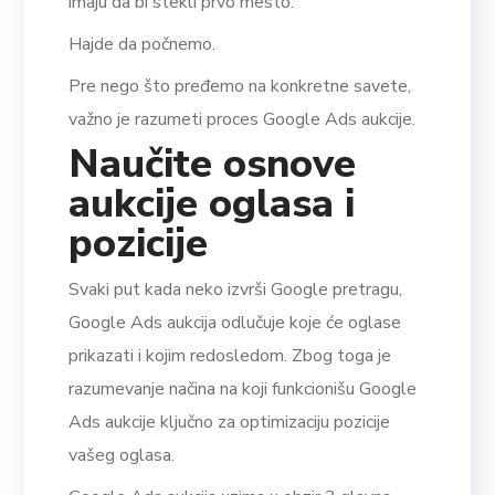
imaju da bi stekli prvo mesto.
Hajde da počnemo.
Pre nego što pređemo na konkretne savete,
važno je razumeti proces Google Ads aukcije.
Naučite osnove
aukcije oglasa i
pozicije
Svaki put kada neko izvrši Google pretragu,
Google Ads aukcija odlučuje koje će oglase
prikazati i kojim redosledom. Zbog toga je
razumevanje načina na koji funkcionišu Google
Ads aukcije ključno za optimizaciju pozicije
vašeg oglasa.