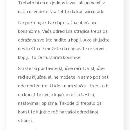
Trebalo bi da na jednostavan, ali primamljiv
način navedete šta želite da korisnici urade.
Ne preterujte: Ne dajte lažna obećanja
korisnicima. Vaša odredišna stranica treba da
odražava sve što nudite u kopiji. Ako uključite
nešto što ne možete da napravite rezervnu
kopiju, to će frustrirati korisnike.
Strateški postavite ključne reči: Da, ključne
reči su ključne, ali ne možete ih samo posipati
gde god želite. U idealnom slučaju, trebalo bi
da koristite svoje ključne reči u URL-u,
naslovima i opisima. Takođe bi trebalo da
koristite ključne reči na vašoj odredišnoj
stranici.