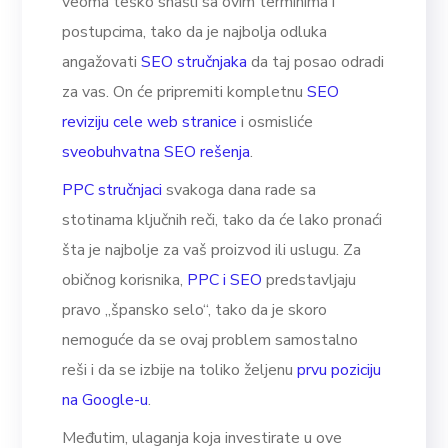
veoma teško snašli sa ovim terminima i
postupcima, tako da je najbolja odluka
angažovati
SEO stručnjaka
da taj posao odradi
za vas. On će pripremiti kompletnu
SEO
reviziju cele web stranice
i osmisliće
sveobuhvatna SEO rešenja
.
PPC stručnjaci
svakoga dana rade sa
stotinama ključnih reči, tako da će lako pronaći
šta je najbolje za vaš proizvod ili uslugu. Za
običnog korisnika,
PPC i SEO
predstavljaju
pravo „špansko selo“, tako da je skoro
nemoguće da se ovaj problem samostalno
reši i da se izbije na toliko željenu
prvu poziciju
na Google-u
.
Međutim, ulaganja koja investirate u ove