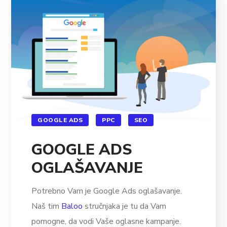
GOOGLE ADS
PPC
SEO
GOOGLE ADS
OGLAŠAVANJE
Potrebno Vam je Google Ads oglašavanje.
Naš tim
Baloo
stručnjaka je tu da Vam
pomogne, da vodi Vaše oglasne kampanje.