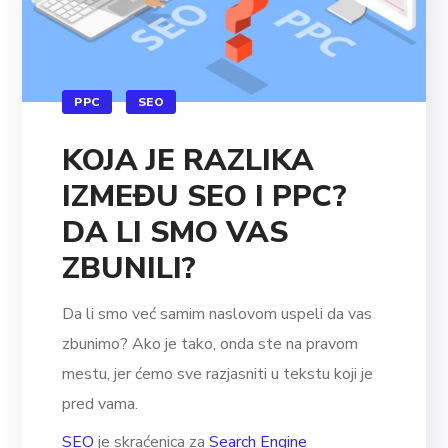
PPC
SEO
KOJA JE RAZLIKA
IZMEĐU SEO I PPC?
DA LI SMO VAS
ZBUNILI?
Da li smo već samim naslovom uspeli da vas
zbunimo? Ako je tako, onda ste na pravom
mestu, jer ćemo sve razjasniti u tekstu koji je
pred vama.
SEO
je skraćenica za
Search Engine