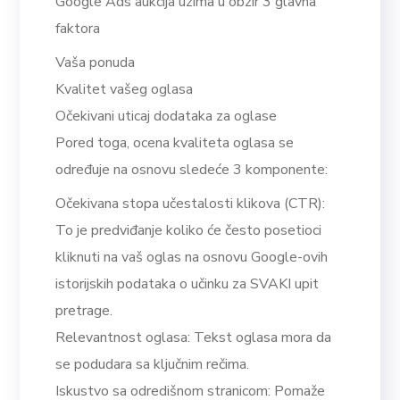
Google Ads aukcija uzima u obzir 3 glavna
faktora
Vaša ponuda
Kvalitet vašeg oglasa
Očekivani uticaj dodataka za oglase
Pored toga, ocena kvaliteta oglasa se
određuje na osnovu sledeće 3 komponente:
Očekivana stopa učestalosti klikova (CTR):
To je predviđanje koliko će često posetioci
kliknuti na vaš oglas na osnovu Google-ovih
istorijskih podataka o učinku za SVAKI upit
pretrage.
Relevantnost oglasa: Tekst oglasa mora da
se podudara sa ključnim rečima.
Iskustvo sa odredišnom stranicom: Pomaže