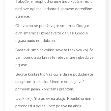
Takođe je neophodno umetnuti ključne reči u
naslove oglasa i odabrati ispravne odredišne
stranice.
Obavezno se pridržavajte smernica Google-
ovih smernica i izbegavajte da vaši Google
oglasi budu neodobreni.
Sastavili smo nekoliko saveta i trikova koji će
vam pomoći da kreirate relevantne i ubedljive
oglase.
Budite konkretni: Vaš cilj je da se podudarate
sa upitom korisnika. Uverite se da je vaš
primerak jasan, koncizan i precizan.
Uvek uključite poziv na akciju: Poprilično nema
prednosti u oglasu bez poziva na akciju.