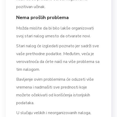
pozitivan učinak.
Nema prošlih problema
Možda mislite da bi bilo lakše organizovati
svoj stari nalog umesto da otvarate novi.
Stari nalog će izgledati poznato jer sadrži sve
vaše prethodne podatke. Međutim, veća je
verovatnoća da ćete naići na više problema sa
tim nalogom.
Bavljenje ovim problemima će oduzeti više
vremena i nadmašiti sve prednosti koje
možete očekivati od korišćenja istorijskih
podataka.
U slučaju velikih i neorganizovanih naloga,