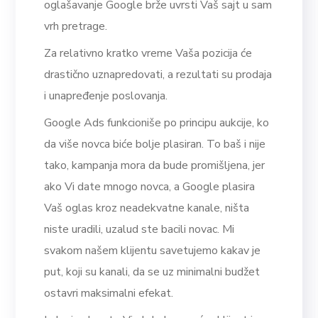
oglašavanje Google brže uvrsti Vaš sajt u sam
vrh pretrage.
Za relativno kratko vreme Vaša pozicija će
drastično uznapredovati, a rezultati su prodaja
i unapređenje poslovanja.
Google Ads funkcioniše po principu aukcije, ko
da više novca biće bolje plasiran. To baš i nije
tako, kampanja mora da bude promišljena, jer
ako Vi date mnogo novca, a Google plasira
Vaš oglas kroz neadekvatne kanale, ništa
niste uradili, uzalud ste bacili novac. Mi
svakom našem klijentu savetujemo kakav je
put, koji su kanali, da se uz minimalni budžet
ostavri maksimalni efekat.