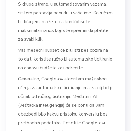
S druge strane, u automatizovanim vezama,
sistem postavlja ponudu u vaše ime. Sa ručnim
licitiranjem, možete da kontrolišete
maksimalan iznos koji ste spremni da platite
za svaki klik.
Vaš mesečni budžet će biti isti bez obzira na
to da li koristite ručno ili automatsko licitiranje
na osnovu budžeta koji odredite.
Generalno, Google-ov algoritam mašinskog
učenja za automatsko licitiranje ima za cilj bolji
učinak od ručnog licitiranja. Međutim, AI
(veštačka inteligencija) će se boriti da vam
obezbedi bilo kakvu pristojnu konverziju bez
prethodnih podataka. Posetite Google-ovu