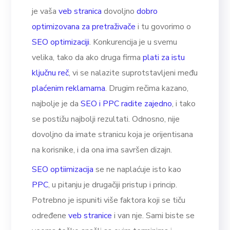
je vaša
veb stranica
dovoljno
dobro
optimizovana za pretraživače
i tu govorimo o
SEO optimizaciji
. Konkurencija je u svemu
velika, tako da ako druga firma
plati za istu
ključnu reč
, vi se nalazite suprotstavljeni među
plaćenim reklamama
. Drugim rečima kazano,
najbolje je da
SEO i PPC radite zajedno
, i tako
se postižu najbolji rezultati. Odnosno, nije
dovoljno da imate stranicu koja je orijentisana
na korisnike, i da ona ima savršen dizajn.
SEO optiimizacija
se ne naplaćuje isto kao
PPC
, u pitanju je drugačiji pristup i princip.
Potrebno je ispuniti više faktora koji se tiču
određene
veb stranice
i van nje. Sami biste se