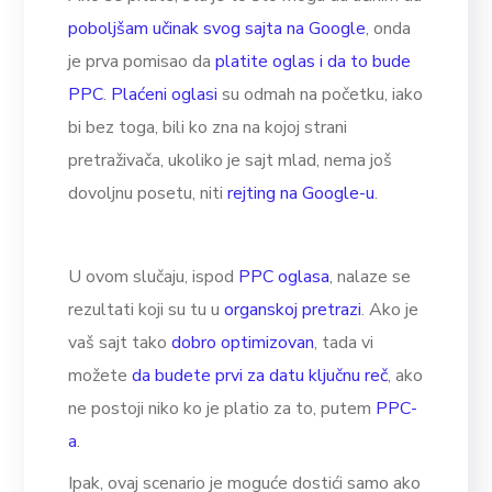
poboljšam učinak svog sajta na Google
, onda
je prva pomisao da
platite oglas i da to bude
PPC
.
Plaćeni oglasi
su odmah na početku, iako
bi bez toga, bili ko zna na kojoj strani
pretraživača, ukoliko je sajt mlad, nema još
dovoljnu posetu, niti
rejting na Google-u
.
U ovom slučaju, ispod
PPC oglasa
, nalaze se
rezultati koji su tu u
organskoj pretrazi
. Ako je
vaš sajt tako
dobro optimizovan
, tada vi
možete
da budete prvi za datu ključnu reč
, ako
ne postoji niko ko je platio za to, putem
PPC-
a
.
Ipak, ovaj scenario je moguće dostići samo ako