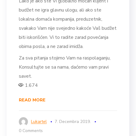
Lako je ako ste Vi globalno moćan klijent i
budžet ne igra glavnu ulogu, ali ako ste
lokalna domaća kompanija, preduzetnik,
svakako Vam nije svejedno kakoće Vaš budžet
biti iskorišćen. Vi to radite zarad povećanja
obima posla, a ne zarad imidža.
Za sva pitanja stojimo Vam na raspolaganju,
Konsultujte se sa nama, daćemo vam pravi
savet.
1.674
READ MORE
Lukartel
7. Decembra 2019.
0 Comments