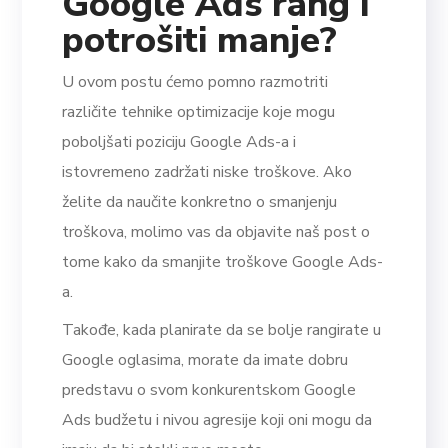
Google Ads rang i
potrošiti manje?
U ovom postu ćemo pomno razmotriti
različite tehnike optimizacije koje mogu
poboljšati poziciju Google Ads-a i
istovremeno zadržati niske troškove. Ako
želite da naučite konkretno o smanjenju
troškova, molimo vas da objavite naš post o
tome kako da smanjite troškove Google Ads-
a.
Takođe, kada planirate da se bolje rangirate u
Google oglasima, morate da imate dobru
predstavu o svom konkurentskom Google
Ads budžetu i nivou agresije koji oni mogu da