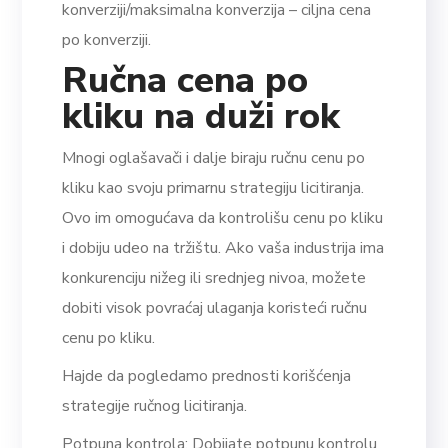
konverziji/maksimalna konverzija – ciljna cena
po konverziji.
Ručna cena po
kliku na duži rok
Mnogi oglašavači i dalje biraju ručnu cenu po
kliku kao svoju primarnu strategiju licitiranja.
Ovo im omogućava da kontrolišu cenu po kliku
i dobiju udeo na tržištu. Ako vaša industrija ima
konkurenciju nižeg ili srednjeg nivoa, možete
dobiti visok povraćaj ulaganja koristeći ručnu
cenu po kliku.
Hajde da pogledamo prednosti korišćenja
strategije ručnog licitiranja.
Potpuna kontrola: Dobijate potpunu kontrolu