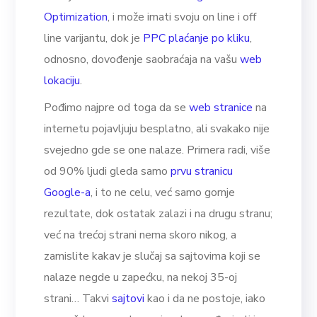
Optimization
, i može imati svoju on line i off
line varijantu, dok je
PPC plaćanje po kliku
,
odnosno, dovođenje saobraćaja na vašu
web
lokaciju
.
Pođimo najpre od toga da se
web stranice
na
internetu pojavljuju besplatno, ali svakako nije
svejedno gde se one nalaze. Primera radi, više
od 90% ljudi gleda samo
prvu stranicu
Google-a
, i to ne celu, već samo gornje
rezultate, dok ostatak zalazi i na drugu stranu;
već na trećoj strani nema skoro nikog, a
zamislite kakav je slučaj sa sajtovima koji se
nalaze negde u zapećku, na nekoj 35-oj
strani… Takvi
sajtovi
kao i da ne postoje, iako