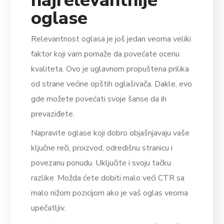
najrelevantnije
oglase
Relevantnost oglasa je još jedan veoma veliki
faktor koji vam pomaže da povećate ocenu
kvaliteta. Ovo je uglavnom propuštena prilika
od strane većine opštih oglašivača. Dakle, evo
gde možete povećati svoje šanse da ih
prevaziđete.
Napravite oglase koji dobro objašnjavaju vaše
ključne reči, proizvod, odredišnu stranicu i
povezanu ponudu. Uključite i svoju tačku
razlike. Možda ćete dobiti malo veći CTR sa
malo nižom pozicijom ako je vaš oglas veoma
upečatljiv.