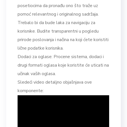
posetiocima da pronađu ono što traže uz
pomoć relevantnog i originalnog sadržaja.
Trebalo bi da bude laka za navigaciju za
korisnike. Budite transparentni u pogledu
prirode poslovanja i načina na koji ćete koristiti
lične podatke korisnika.
Dodaci za oglase: Procene sistema, dodaci i
drugi formati oglasa koje koristite će uticati na
učinak vaših oglasa.
Sledeći video detaljno objašnjava ove
komponente: