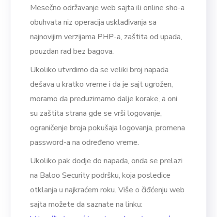
Mesečno održavanje web sajta ili online sho-a
obuhvata niz operacija usklađivanja sa
najnovijim verzijama PHP-a, zaštita od upada,
pouzdan rad bez bagova.
Ukoliko utvrdimo da se veliki broj napada
dešava u kratko vreme i da je sajt ugrožen,
moramo da preduzimamo dalje korake, a oni
su zaštita strana gde se vrši logovanje,
ograničenje broja pokušaja logovanja, promena
password-a na određeno vreme.
Ukoliko pak dodje do napada, onda se prelazi
na Baloo Security podršku, koja posledice
otklanja u najkraćem roku. Više o čiđćenju web
sajta možete da saznate na linku: