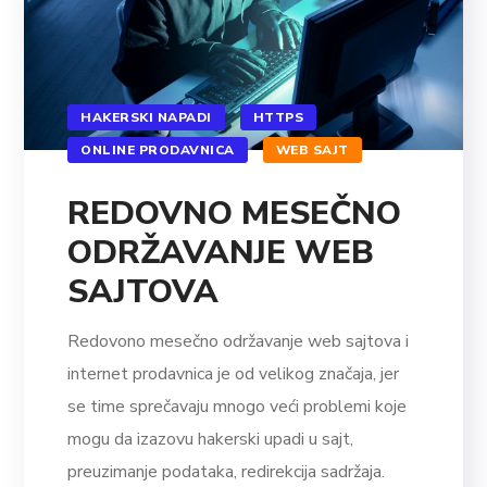
HAKERSKI NAPADI
HTTPS
ONLINE PRODAVNICA
WEB SAJT
REDOVNO MESEČNO
ODRŽAVANJE WEB
SAJTOVA
Redovono mesečno održavanje web sajtova i
internet prodavnica je od velikog značaja, jer
se time sprečavaju mnogo veći problemi koje
mogu da izazovu hakerski upadi u sajt,
preuzimanje podataka, redirekcija sadržaja.