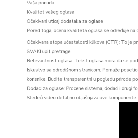
Vaša ponuda
Kvalitet vašeg oglasa
Očekivani uticaj dodataka za oglase
Pored toga, ocena kvaliteta oglasa se određuje na
Očekivana stopa učestalosti klikova (CTR): To je pre
SVAKI upit pretrage.
Relevantnost oglasa: Tekst oglasa mora da se podu
Iskustvo sa odredišnom stranicom: Pomaže posetiocim
korisnike. Budite transparentni u pogledu prirode posl
Dodaci za oglase: Procene sistema, dodaci i drugi for
Sledeći video detaljno objašnjava ove komponente: