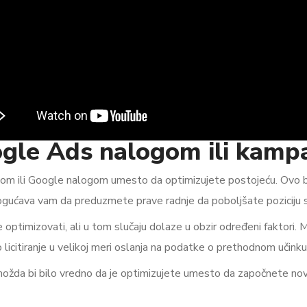
ogle Ads nalogom ili kam
m ili Google nalogom umesto da optimizujete postojeću. Ovo bi
ućava vam da preduzmete prave radnje da poboljšate poziciju s
ptimizovati, ali u tom slučaju dolaze u obzir određeni faktori. M
citiranje u velikoj meri oslanja na podatke o prethodnom učinku
možda bi bilo vredno da je optimizujete umesto da započnete novu