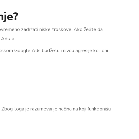
nje?
tovremeno zadržati niske troškove. Ako želite da
 Ads-a.
skom Google Ads budžetu i nivou agresije koji oni
 Zbog toga je razumevanje načina na koji funkcionišu