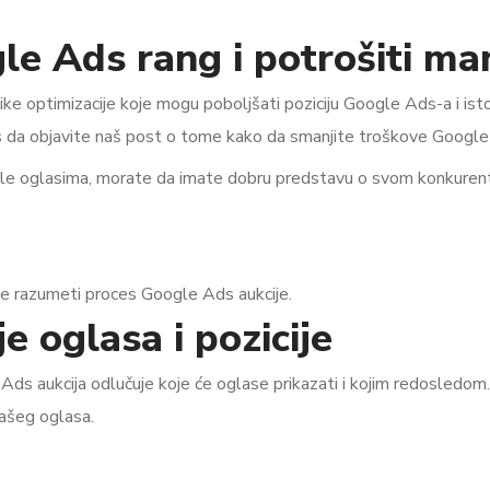
le Ads rang i potrošiti ma
ke optimizacije koje mogu poboljšati poziciju Google Ads-a i is
s da objavite naš post o tome kako da smanjite troškove Google
gle oglasima, morate da imate dobru predstavu o svom konkurent
e razumeti proces Google Ads aukcije.
e oglasa i pozicije
ds aukcija odlučuje koje će oglase prikazati i kojim redosledom.
vašeg oglasa.