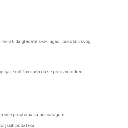
e morati da gledate svaki ugao i pukotinu svog
cija je odličan način da se precizno odredi
i na više problema sa tim nalogom.
orijskih podataka.