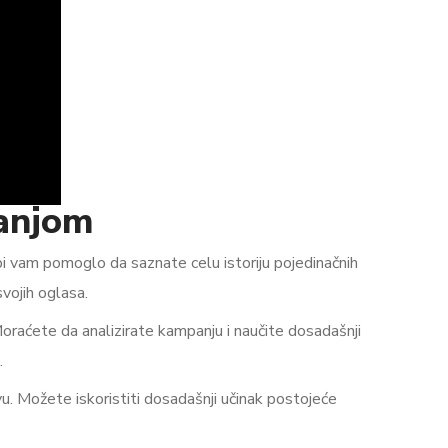
panjom
 vam pomoglo da saznate celu istoriju pojedinačnih
vojih oglasa.
oraćete da analizirate kampanju i naučite dosadašnji
.
. Možete iskoristiti dosadašnji učinak postojeće