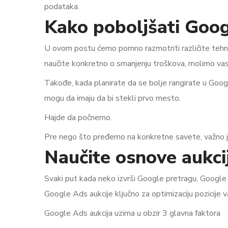
podataka.
Kako poboljšati Goog
U ovom postu ćemo pomno razmotriti različite tehni
naučite konkretno o smanjenju troškova, molimo va
Takođe, kada planirate da se bolje rangirate u Goo
mogu da imaju da bi stekli prvo mesto.
Hajde da počnemo.
Pre nego što pređemo na konkretne savete, važno j
Naučite osnove aukcij
Svaki put kada neko izvrši Google pretragu, Google A
Google Ads aukcije ključno za optimizaciju pozicije 
Google Ads aukcija uzima u obzir 3 glavna faktora