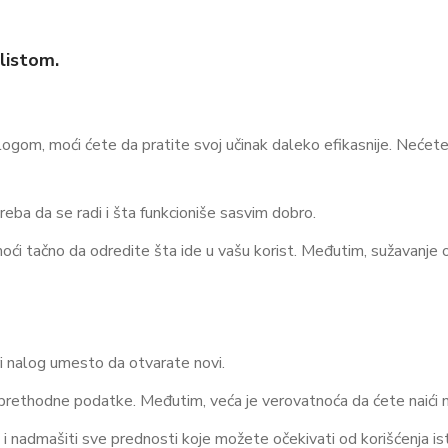
listom.
gom, moći ćete da pratite svoj učinak daleko efikasnije. Nećet
ba da se radi i šta funkcioniše sasvim dobro.
́i tačno da odredite šta ide u vašu korist. Međutim, sužavanje op
ri nalog umesto da otvarate novi.
e prethodne podatke. Međutim, veća je verovatnoća da ćete naić
 nadmašiti sve prednosti koje možete očekivati od korišćenja ist