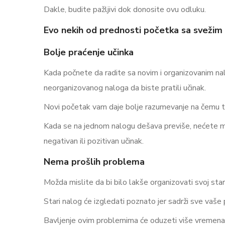
Dakle, budite pažljivi dok donosite ovu odluku.
Evo nekih od prednosti početka sa svežim 
Bolje praćenje učinka
Kada počnete da radite sa novim i organizovanim nalo
neorganizovanog naloga da biste pratili učinak.
Novi početak vam daje bolje razumevanje na čemu tre
Kada se na jednom nalogu dešava previše, nećete moc
negativan ili pozitivan učinak.
Nema prošlih problema
Možda mislite da bi bilo lakše organizovati svoj sta
Stari nalog će izgledati poznato jer sadrži sve vaš
Bavljenje ovim problemima će oduzeti više vremena i