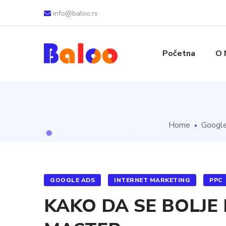
info@baloo.rs
Početna
O 
Home
Googl
GOOGLE ADS
INTERNET MARKETING
PPC
KAKO DA SE BOLJE