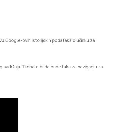
vu Google-ovih istorijskih podataka o učinku za
sadržaja. Trebalo bi da bude laka za navigaciju za