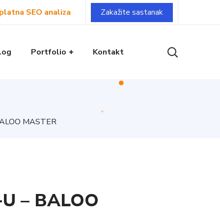
Zakažite sastanak
platna SEO analiza
log
Portfolio
Kontakt
 BALOO MASTER
-U – BALOO