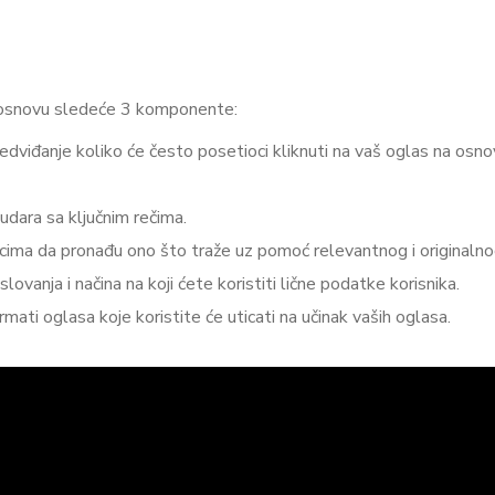
 osnovu sledeće 3 komponente:
dviđanje koliko će često posetioci kliknuti na vaš oglas na osno
dara sa ključnim rečima.
a da pronađu ono što traže uz pomoć relevantnog i originalnog 
ovanja i načina na koji ćete koristiti lične podatke korisnika.
mati oglasa koje koristite će uticati na učinak vaših oglasa.