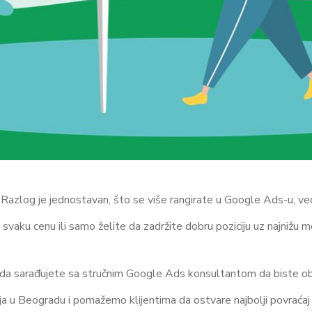
zlog je jednostavan, što se više rangirate u Google Ads-u, veće
svaku cenu ili samo želite da zadržite dobru poziciju uz najnižu m
 da sarađujete sa stručnim Google Ads konsultantom da biste ob
a u Beogradu i pomažemo klijentima da ostvare najbolji povraćaj