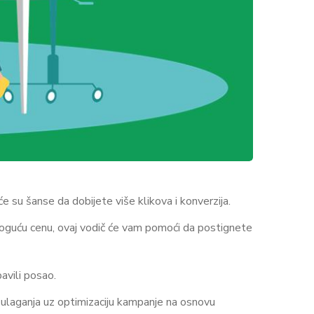
 su šanse da dobijete više klikova i konverzija.
oguću cenu, ovaj vodič će vam pomoći da postignete
avili posao.
 ulaganja uz optimizaciju kampanje na osnovu